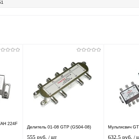
51
TAH 224F
Делитель 01-08 GTP (GS04-08)
Мультисвич G
555 руб.
632,5 руб.
/ шт
/ 