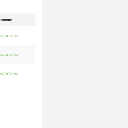
клик
К сравнению
Под заказ
аличие
остаточно
остаточно
остаточно