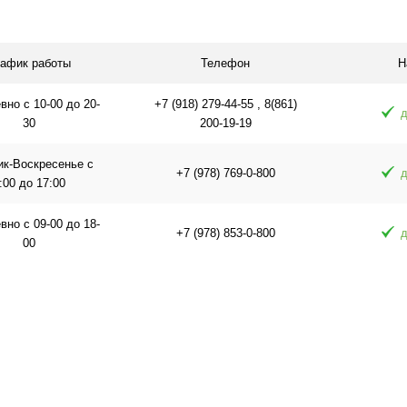
равнению
Купить в 1 клик
К сравнению
Купить в 1 
аличии
В избранное
Под заказ
В избранное
рафик работы
Телефон
Н
но с 10-00 до 20-
+7 (918) 279-44-55 , 8(861)
д
30
200-19-19
ик-Воскресенье с
+7 (978) 769-0-800
д
:00 до 17:00
но с 09-00 до 18-
+7 (978) 853-0-800
д
00