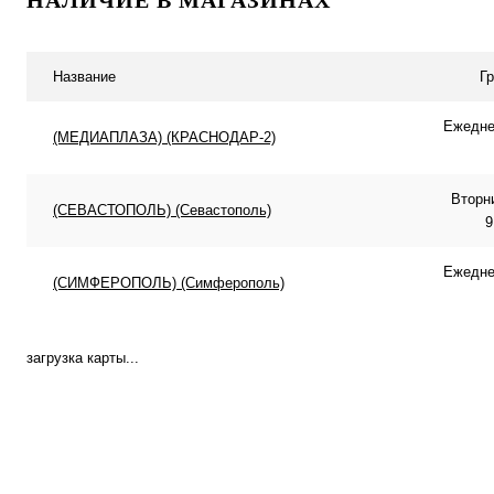
Купить в 1 клик
К сравнению
Купить в 1 клик
К с
В избранное
Под заказ
В избранное
В н
Название
Г
Ежеднев
(МЕДИАПЛАЗА) (КРАСНОДАР-2)
Вторн
(СЕВАСТОПОЛЬ) (Севастополь)
9
Ежеднев
(СИМФЕРОПОЛЬ) (Симферополь)
загрузка карты...