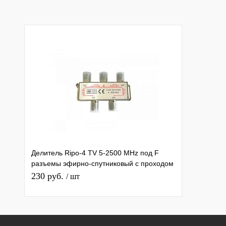
Делитель Ripo-4 TV 5-2500 MHz под F
разъемы эфирно-спутниковый с проходом
питания 1 вход 4 выхода
230 руб.
/ шт