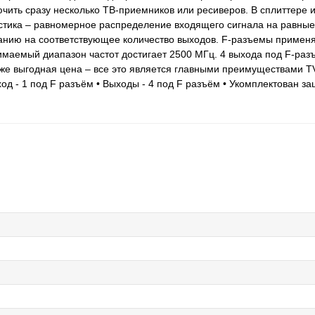
чить сразу несколько ТВ-приемников или ресиверов. В сплиттере 
стика – равномерное распределение входящего сигнала на равные 
анию на соответствующее количество выходов. F-разъемы примен
имаемый диапазон частот достигает 2500 МГц. 4 выхода под F-раз
акже выгодная цена – все это является главными преимуществами T
од - 1 под F разъём • Выходы - 4 под F разъём • Укомплектован з