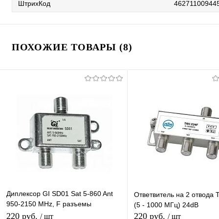
ШтрихКод
46271100944
ПОХОЖИЕ ТОВАРЫ (8)
Диплексор GI SD01 Sat 5-860 Ant
Ответвитель на 2 отвода 
950-2150 MHz, F разъемы
(5 - 1000 МГц) 24dB
эфирный + спутниковый с
220 руб.
220 руб.
/ шт
/ шт