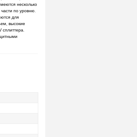
имеются несколько
части по уровню.
яются для
ъем, высокие
V сплиттера.
ащитными