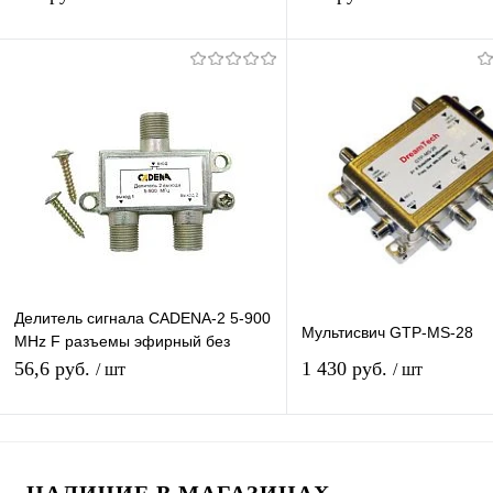
проходом питания 2х1
В корзину
Подписатьс
Купить в 1 клик
К сравнению
Купить в 1 клик
К с
В избранное
В наличии
В избранное
Под
Делитель сигнала CADENA-2 5-900
Мультисвич GTP-MS-28
MHz F разъемы эфирный без
прохода питания 1 вх 2 вых
56,6 руб.
1 430 руб.
/ шт
/ шт
Подписаться
В корзину
НАЛИЧИЕ В МАГАЗИНАХ