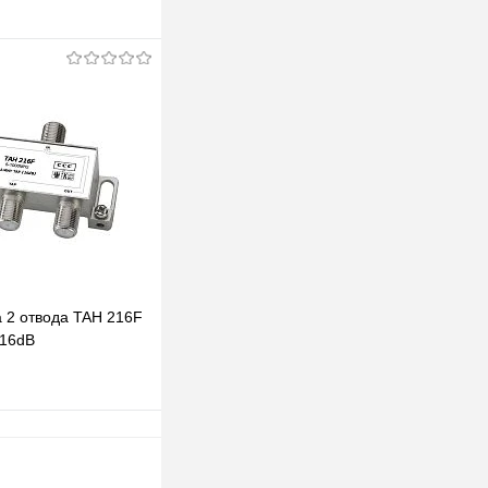
В корзину
клик
К сравнению
В наличии
а 2 отвода TAH 216F
 16dB
одписаться