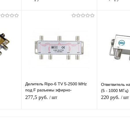
я
В корзину
равнению
Купить в 1 клик
К сравнению
Купить в 1 
 заказ
В избранное
В наличии
В избранное
Делитель Ripo-6 TV 5-2500 MHz
Ответвитель н
под F разъемы эфирно-
(5 - 1000 МГц)
спутниковый с проходом питания 1
277,5 руб.
220 руб.
/ шт
/ шт
вход 6 выходов
Подписаться
П