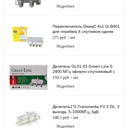
Подробнее
Переключатель DiseqC 4х1 Gi B401
для пприёма 4 спутников одним
ресивером ( приставкой) с кожухом
275 руб.
/ шт
Подробнее
Делитель GL01-03 Green Line 5-
2400 МГц эфирно-спутниковый с
проходом питания 1х3
159,5 руб.
/ шт
Подробнее
Делитель1*3 Transmedia FV 3 DL, 3
выхода, 5-1000МГц, 6дБ
148,5 руб.
/ шт
Подробнее