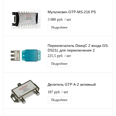
Мультисвич GTP-MS-216 PS
3 080 руб.
/ шт
Подробнее
Переключатель DiseqC 2 входа GS-
DS21L для переключения 2
конвертеров одним ресивером
225,5 руб.
/ шт
(приставкой)
Подробнее
Делитель GTP А-2 активный
187 руб.
/ шт
Подробнее