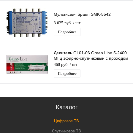
Мультисвич Spaun SMK-5542
3 025 руб.
/ шт
Подробнее
Делитель GL01-06 Green Line 5-2400
МГц эфирно-спутниковый с проходом
питания 1х6
460 руб.
/ шт
Подробнее
Каталог
Цифровое ТВ
Спутниковое ТВ