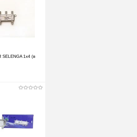
 SELENGA 1х4 (в
одписаться
клик
К сравнению
Под заказ