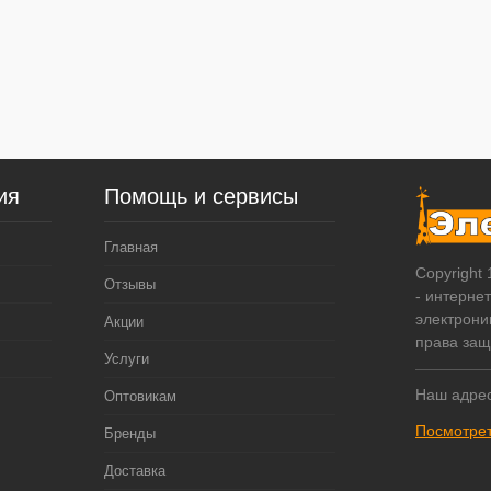
ия
Помощь и сервисы
Главная
Copyright
Отзывы
- интерне
электрони
Акции
права за
Услуги
Наш адрес
Оптовикам
Посмотрет
Бренды
Доставка