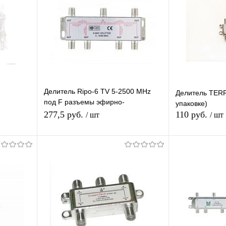
Делитель Ripo-6 TV 5-2500 MHz
Делитель TERR
под F разъемы эфирно-
упаковке)
спутниковый с проходом питания 1
277,5 руб.
110 руб.
/ шт
/ шт
вход 6 выходов
я
Подписаться
П
равнению
Купить в 1 клик
К сравнению
Купить в 1 
 заказ
В избранное
Под заказ
В избранное