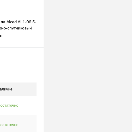
ла Alcad AL1-06 5-
рно-спутниковый
ла тв на 6 F-
шт
одписаться
клик
К сравнению
Под заказ
аличие
остаточно
остаточно