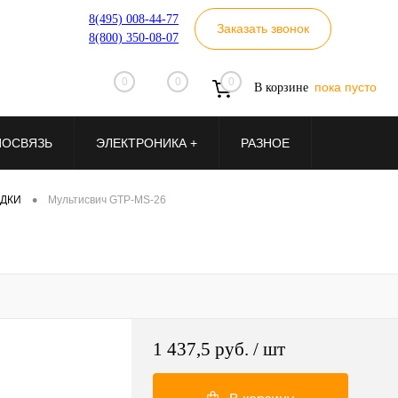
8(495) 008-44-77
Заказать звонок
8(800) 350-08-07
0
0
0
пока пусто
В корзине
ИОСВЯЗЬ
ЭЛЕКТРОНИКА +
РАЗНОЕ
•
ДКИ
Мультисвич GTP-MS-26
1 437,5 руб.
/ шт