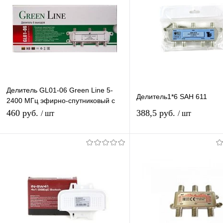
Делитель GL01-06 Green Line 5-
Делитель1*6 SAH 611
2400 МГц эфирно-спутниковый с
проходом питания 1х6
460 руб.
388,5 руб.
/ шт
/ шт
Подписаться
Подписатьс
Купить в 1 клик
К сравнению
Купить в 1 клик
К с
В избранное
Под заказ
В избранное
Под