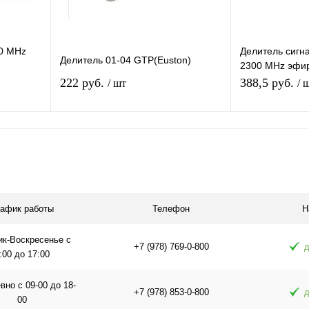
00 MHz
Делитель сигна
Делитель 01-04 GTP(Euston)
2300 MHz эфи
питания 1
делитель сигна
222 руб.
388,5 руб.
/ шт
/ 
выходов
я
Подписаться
П
равнению
Купить в 1 клик
К сравнению
Купить в 1 
 заказ
В избранное
Под заказ
В избранное
рафик работы
Телефон
Н
ик-Воскресенье с
+7 (978) 769-0-800
д
:00 до 17:00
но с 09-00 до 18-
+7 (978) 853-0-800
д
00