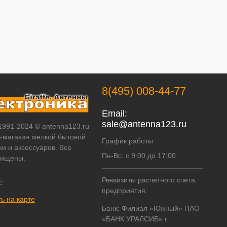
8(495) 008-44-77
Email:
sale@antenna123.ru
 1991-2024 © antenna123.ru
т-магазин мелкой бытовой
График работы
ки и аксессуаров. Все
Пн-Вс: с 9:00 до 17:00
щищены.
Реквизиты расчетного счета
:
предприятия:
ь на карте
Банк: Филиал «Южный» ПАО
«БАНК УРАЛСИБ» г.