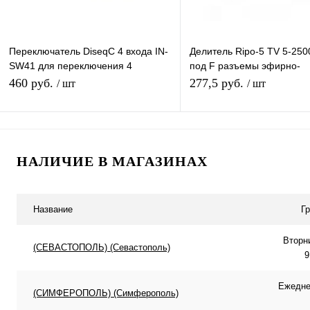
Переключатель DiseqC 4 входа IN-
Делитель Ripo-5 TV 5-25
SW41 для переключения 4
под F разъемы эфирно-
конвертеров одним ресивером
спутниковый с проходом 
460 руб.
277,5 руб.
/ шт
/ шт
(приставкой)
вход 5 выходов
Подписаться
Подписатьс
НАЛИЧИЕ В МАГАЗИНАХ
Купить в 1 клик
К сравнению
Купить в 1 клик
К с
В избранное
Под заказ
В избранное
Под
Название
Г
Вторн
(СЕВАСТОПОЛЬ) (Севастополь)
9
Ежеднев
(СИМФЕРОПОЛЬ) (Симферополь)