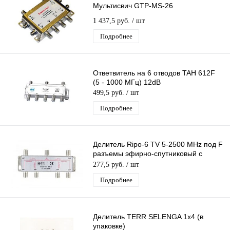
Мультисвич GTP-MS-26
1 437,5 руб.
/ шт
Подробнее
Ответвитель на 6 отводов TAH 612F
(5 - 1000 МГц) 12dB
499,5 руб.
/ шт
Подробнее
Делитель Ripo-6 TV 5-2500 MHz под F
разъемы эфирно-спутниковый с
проходом питания 1 вход 6 выходов
277,5 руб.
/ шт
Подробнее
Делитель TERR SELENGA 1х4 (в
упаковке)