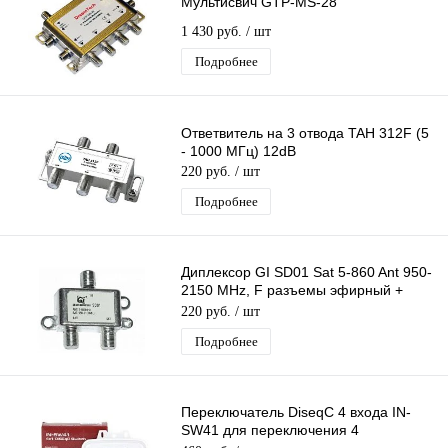
Мультисвич GTP-MS-28
1 430 руб.
/ шт
Подробнее
Ответвитель на 3 отвода TAH 312F (5
- 1000 МГц) 12dB
220 руб.
/ шт
Подробнее
Диплексор GI SD01 Sat 5-860 Ant 950-
2150 MHz, F разъемы эфирный +
спутниковый с проходом питания 2х1
220 руб.
/ шт
Подробнее
Переключатель DiseqC 4 входа IN-
SW41 для переключения 4