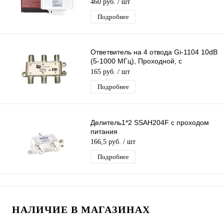
конвертеров одним ресивером
460 руб.
/ шт
(приставкой)
Подробнее
Ответвитель на 4 отвода Gi-1104 10dB
(5-1000 МГц), Проходной, с
ответвлением на 4 выхода по 10 дБ
165 руб.
/ шт
Подробнее
Делитель1*2 SSAH204F с проходом
питания
166,5 руб.
/ шт
Подробнее
НАЛИЧИЕ В МАГАЗИНАХ