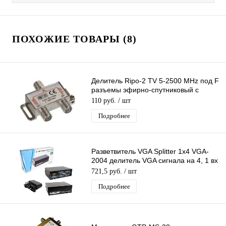
ПОХОЖИЕ ТОВАРЫ (8)
Делитель Ripo-2 TV 5-2500 MHz под F
разъемы эфирно-спутниковый с
проходом питания 1 вход 2 выхода
110 руб.
/ шт
Подробнее
Разветвитель VGA Splitter 1x4 VGA-
2004 делитель VGA сигнала на 4, 1 вх
- 4 вых, 4Port (black)
721,5 руб.
/ шт
Подробнее