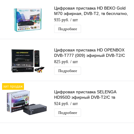
Цифровая приставка HD BEKO Gold
M70 эфирная, DVB-T2, тв бесплатно,
тюнер, ресивер, приемник
935 руб.
/ шт
Подробнее
Цифровая приставка HD OPENBOX
DVB-T777 (009) эфирный DVB-T2/C
ресивер бесплатное тв тюнер
825 руб.
/ шт
медиаплеер
Подробнее
хит продаж
Цифровая приставка SELENGA
HD950D эфирный DVB-T2/C тв
ресивер, тюнер бесплатного IPTV,
924 руб.
/ шт
медиаплеер
Подробнее