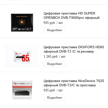
Цифровая приставка HD SUPER
OPENBOX DVB-T9000pro эфирный
DVB-T2/C тв приставка, тв тюнер,
935 руб.
/ шт
медиаплеер
Подробнее
Цифровая приставка DIGIFORS HD65
эфирный DVB-T2 /C тв ресивер
бесплатное тв TV-тюнер медиаплеер
1 265 руб.
/ шт
IPTV
Подробнее
Цифровая приставка NiceDevice T625
эфирный DVB-T2/C тв приставка
бесплатное тв тюнер медиаплеер
935 руб.
/ шт
Подробнее