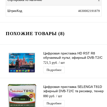
ШтрихКод
4630002191879
ПОХОЖИЕ ТОВАРЫ (8)
Цифровая приставка HD RST R8
обучаемый пульт, эфирный DVB-T2/C
тв ресивер бесплатное тв
721,5 руб.
/ шт
Подробнее
Цифровая приставка SELENGA T81D
эфирный DVB-T2/C тв ресивер, тюнер
бесплатного IPTV, медиаплеер
880 руб.
/ шт
Подробнее