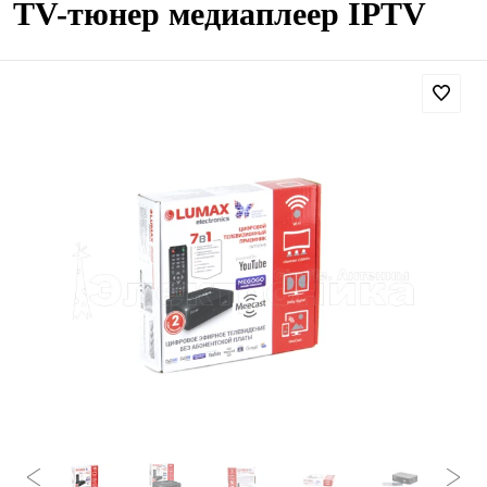
TV-тюнер медиаплеер IPTV