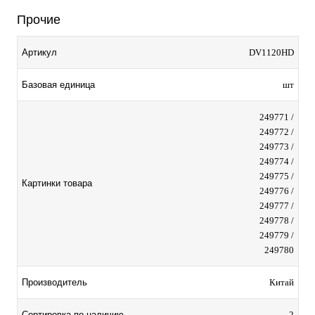
Прочие
Артикул
DV1120HD
Базовая единица
шт
249771 /
249772 /
249773 /
249774 /
249775 /
Картинки товара
249776 /
249777 /
249778 /
249779 /
249780
Производитель
Китай
Сортировка по наличию
2