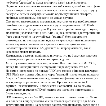
не будете "драться" за пульт и спорить какой канал смотреть.
Один сможет смотреть на телевизоре свой канал, другой на смартфоне
будет смотреть то что ему нравится, и главное не мешать друг другу
со звуком, ведь на смартфоне можно одеть наушники и смотреть
любимые шоу,фильмы, передачи не мешая другим.
Сам тюнер изготовлен из пластика, присутствуют все необходимые
разъёмы для подключения к телевизору и подключения USB Flash
накопителей и wi-fi адаптеров. В упаковке с приёмником идет - пульт,
тюльпаны ( колокольчики ) 3RCA на 3.5 jack, внешний адаптер питания
( что очень удобно на случай если "родной" блок перегорит)
руководство по эксплуатации и даже не краткое, а такое полное что
может научится пользоваться данным тюнером даже малыш.
Работает приемник как с Т2 ( для чего он и предназначен ) так и
кабельное может показать.
Компактные размеры приёмника и пульта, что не будут вам казаться
громоздкими и разрушать ваш интерьер в доме.
Хотите узнать краткие характеристики? Вот они: Чипсет GX3235S,
тюнер RT850 впринципи из "глубоких" характеристик это все.
Но самое интересное по поводу "ПО", его можно обновить как через
USB Flash так и легко обновить через "великий" интернет, не придется
"парится" записывать на флешку, потом эту флешку нести к тюнеру и
там проводить различные махинации. Просто включили Wi-Fi
адаптер, "законектились" к своей сети и обновили ПО до самого
свежайшего, и вместе с ПО обновятся все интернет приложения и
будет вам радость.
НО! Конечно, как же без НО, может и не такого значительного. Лично
как для себя я определил что мне не хватает дисплея ну и для более
эстетичности кнопок на передней панели, так он был бы, более ярче в