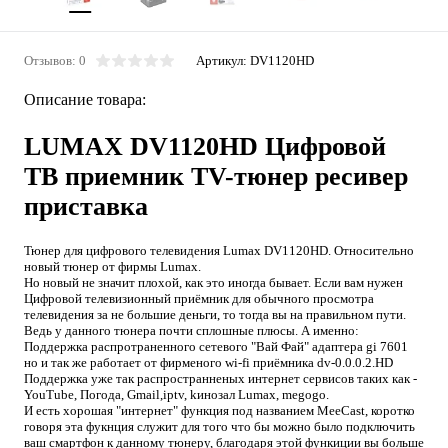
Отзывов: 0
Артикул:
DV1120HD
Описание товара:
LUMAX DV1120HD Цифровой
ТВ приемник TV-тюнер ресивер
приставка
Тюнер для цифрового телевидения Lumax DV1120HD. Относительно
новый тюнер от фирмы Lumax.
Но новый не значит плохой, как это иногда бывает. Если вам нужен
Цифровой телевизионный приёмник для обычного просмотра
телевидения за не большие деньги, то тогда вы на правильном пути.
Ведь у данного тюнера почти сплошные плюсы. А именно:
Поддержка распротраненного сетевого "Вай Фай" адаптера gi 7601
но и так же работает от фирменого wi-fi приёмника dv-0.0.0.2.HD
Поддержка уже так распространненых интернет сервисов таких как -
YouTube, Погода, Gmail,iptv, kинозал Lumax, megogo.
И есть хорошая "интернет" функция под названием MeeCast, коротко
говоря эта фукнция служит для того что бы можно было подключить
ваш смартфон к данному тюнеру, благодаря этой функиции вы больше