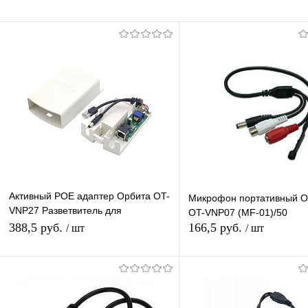
Активный POE адаптер Орбита OT-
Микрофон портативный О
VNP27 Разветвитель для
OT-VNP07 (MF-01)/50
подключения IP-камер без POE вх
388,5 руб.
166,5 руб.
/ шт
/ шт
36-57V-вых 12V
В корзину
В корзину