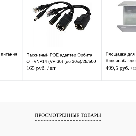
равнению
Купить в 1 клик
К сравнению
Купить в 1 
аличии
В избранное
В наличии
В избранное
 питания
Площадка для
Пассивный POE адаптер Орбита
Видеонаблюден
OT-VNP14 (VP-30) (до 30м)/25/500
2
универсальная
165 руб.
499,5 руб.
/ шт
/ 
В корзину
равнению
Купить в 1 клик
К сравнению
Купить в 1 
ПРОСМОТРЕННЫЕ ТОВАРЫ
аличии
В избранное
В наличии
В избранное