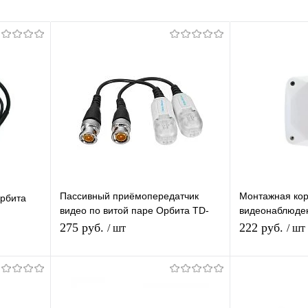
Пассивный приёмопередатчик
Монтажная кор
рбита
видео по витой паре Орбита TD-
видеонаблюде
205 штекер BNC - под push зажим
распределител
275 руб.
222 руб.
/ шт
/ шт
до 305 м
видеокамер
В корзину