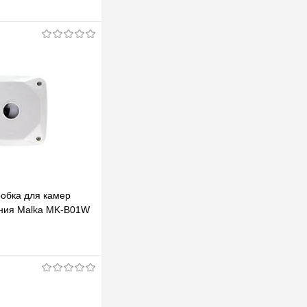
обка для камер
ния Malka MK-B01W
ьная для монтажа
В корзину