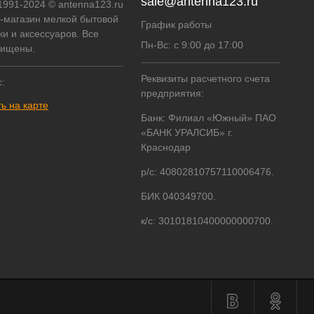
sale@antenna123.ru
 1991-2024 © antenna123.ru
т-магазин мелкой бытовой
График работы
ки и аксессуаров. Все
Пн-Вс: с 9:00 до 17:00
щищены.
Реквизиты расчетного счета
:
предприятия:
ь на карте
Банк: Филиал «Южный» ПАО
«БАНК УРАЛСИБ» г.
Краснодар
р/с: 40802810757110006476.
БИК 040349700.
к/с: 30101810400000000700.