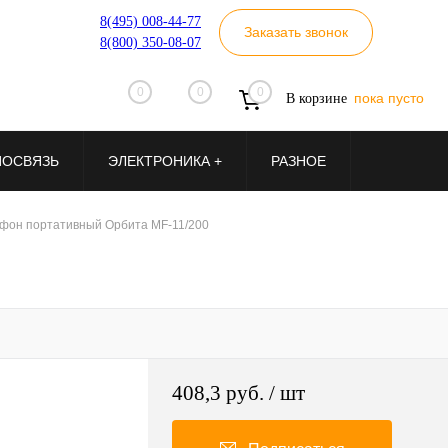
8(495) 008-44-77
Заказать звонок
8(800) 350-08-07
0
0
0
пока пусто
В корзине
ИОСВЯЗЬ
ЭЛЕКТРОНИКА +
РАЗНОЕ
фон портативный Орбита MF-11/200
408,3 руб.
/ шт