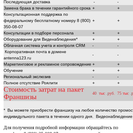
Последующая доставка
-
-
Замена брака в течении гарантийного срока
+
+
Консультационная поддержка по
федеральному бесплатному номеру 8 (800)
+
+
350-08-07
Консультации в подборе персонала
+
+
Оборудование для Виденаблюдения*
+
+
Облачная система учета и контроля CRM
-
-
Корпоративная почта в домене
-
-
antenna123.ru
Маркетинговое и рекламное сопровождение
+
+
Обучение
+
+
Региональный экслюзив
-
-
Полное отсутствие Роялити
+
+
Стоимость затрат на пакет
40 тыс .руб.
75 тыс .
Франшизы
* Вы можете приобрести франшизу на любое количество промос
индивидульного пакета в течении одного дня. Видеонаблюдение
Для получения подробной информации обращайтесь по