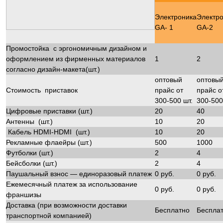
Электроника
Электр
GA- 1
GA-2
Промостойка с эргономичным дизайном и
оформлением из фирменных материалов
1
2
согласно дизайн-макета(шт.)
оптовый
оптовы
Стоимость приставок
прайс от
прайс 
300-500 шт.
300-500
Цифровые приставки (шт.)
20
40
Антенны (шт.)
10
20
Кабель HDMI-HDMI (шт.)
10
20
Рекламные флаейры (шт.)
500
1000
Футболки (шт.)
2
4
Бейсболки (шт.)
2
4
Паушальный взнос — единоразовый платеж
0 руб.
0 руб.
Ежемесячный платеж за использование
0 руб.
0 руб.
франшизы
Доставка (при возможности доставки
Бесплатно
Беспла
транспортной компанией)