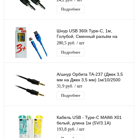
Подробнее
Шнур USB 360t Type-C, 1м,
Голубой, Сменный разъём на
магните 360 градусов Силиконовый
280,5 руб.
/ шт
Подробнее
А/шнур Орбита TA-237 (Джек 3,5
мм на Джек 3,5 мм) 1м/10/2500
31,9 руб.
/ шт
Подробнее
Кабель USB - Type-C MAIMi X01
белый, длина 1м (5V/3.1A)
193,8 руб.
/ шт