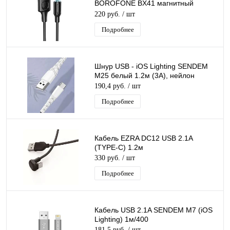
BOROFONE BX41 магнитный
разъем съемный,шнур для
220 руб.
/ шт
телефона черный 2.4A, длина 1м
Подробнее
Шнур USB - iOS Lighting SENDEM
M25 белый 1.2м (3А), нейлон
190,4 руб.
/ шт
Подробнее
Кабель EZRA DC12 USB 2.1A
(TYPE-C) 1.2м
330 руб.
/ шт
Подробнее
Кабель USB 2.1A SENDEM M7 (iOS
Lighting) 1м/400
181,5 руб.
/ шт