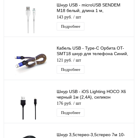
Шнур USB - microUSB SENDEM
M18 белый, длина 1 м,
силиконовый кабель
143 руб.
/ шт
Подробнее
Кабель USB - Type-C Орбита OT-
SMT18 шнур для телефона Синий,
длина 1м, 2.4A
121 руб.
/ шт
Подробнее
Шнур USB - iOS Lighting HOCO X6
черный 1м (2,4А), силикон
176 руб.
/ шт
Подробнее
Шнур 3,5стерео-3,5стерео 7м 10-