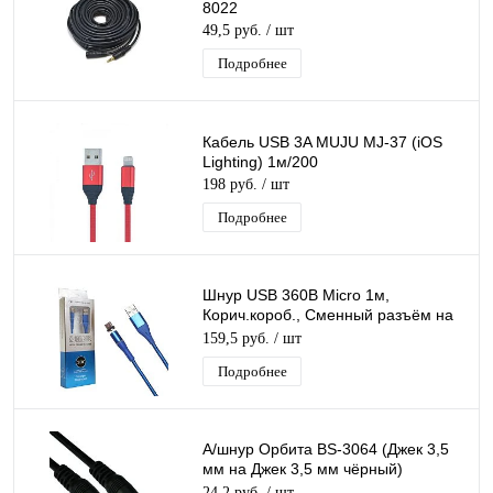
8022
49,5 руб.
/ шт
Подробнее
Кабель USB 3A MUJU MJ-37 (iOS
Lighting) 1м/200
198 руб.
/ шт
Подробнее
Шнур USB 360B Micro 1м,
Корич.короб., Сменный разъём на
магните 360 градусов Тканевый
159,5 руб.
/ шт
Подробнее
А/шнур Орбита BS-3064 (Джек 3,5
мм на Джек 3,5 мм чёрный)
0.8м/20/2500
24,2 руб.
/ шт