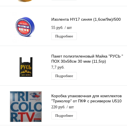
Изолента HY17 синяя (1,6см/9м)/500
55 руб.
/ шт
Подробнее
Пакет полиэтиленовый Майка "РУСЬ "
ПОХ 30х58см 30 мкм (11,5гр)
/50шт/750 шт*меш, 1ШТ.
7,7 руб.
Подробнее
Коробка упаковочная для комплектов
"Триколор" от ПКФ с ресивером U510
Европа без картонных прокладок
220 руб.
/ шт
Подробнее