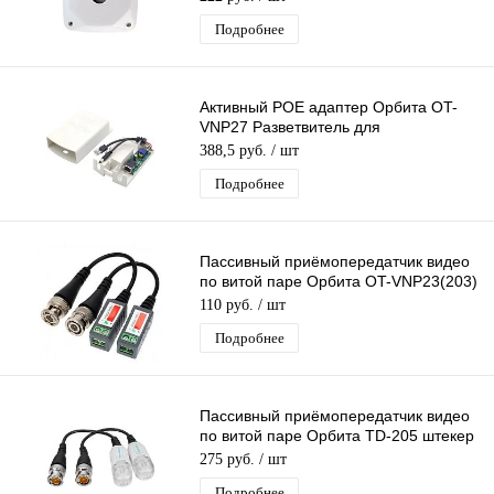
видеокамер
Подробнее
Активный POE адаптер Орбита OT-
VNP27 Разветвитель для
подключения IP-камер без POE вх 36-
388,5 руб.
/ шт
57V-вых 12V
Подробнее
Пассивный приёмопередатчик видео
по витой паре Орбита OT-VNP23(203)
штекер BNC - под винт до 600 м
110 руб.
/ шт
Подробнее
Пассивный приёмопередатчик видео
по витой паре Орбита TD-205 штекер
BNC - под push зажим до 305 м
275 руб.
/ шт
Подробнее