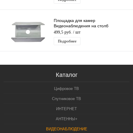
Площадка для камер
Видеонаблюдения на столб
универсальная MalkaTech PV1
499,5 руб.
/ шт
Подробнее
Каталог
Цифровое ТВ
Спутниковое ТВ
ИНТЕРНЕТ
АНТЕННЫ+
ВИДЕОНАБЛЮДЕНИЕ