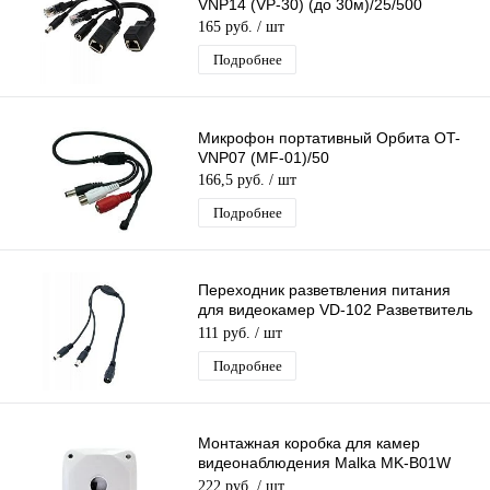
VNP14 (VP-30) (до 30м)/25/500
165 руб.
/ шт
Подробнее
Микрофон портативный Орбита OT-
VNP07 (MF-01)/50
166,5 руб.
/ шт
Подробнее
Переходник разветвления питания
для видеокамер VD-102 Разветвитель
питания на 2 штекера/1000
111 руб.
/ шт
Подробнее
Монтажная коробка для камер
видеонаблюдения Malka MK-B01W
распределительная для монтажа
222 руб.
/ шт