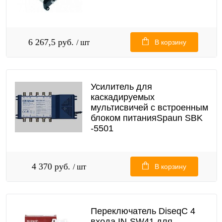
6 267,5 руб.
/ шт
В корзину
Усилитель для
каскадируемых
мультисвичей c встроенным
блоком питанияSpaun SBK
-5501
4 370 руб.
/ шт
В корзину
Переключатель DiseqC 4
входа IN-SW41 для