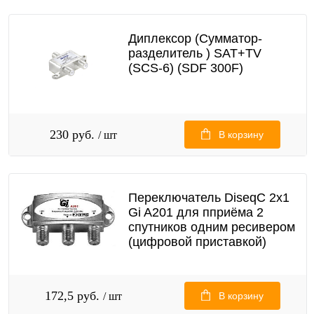
Диплексор (Сумматор-
разделитель ) SAT+TV
(SCS-6) (SDF 300F)
230 руб.
/ шт
В корзину
Переключатель DiseqC 2х1
Gi A201 для пприёма 2
спутников одним ресивером
(цифровой приставкой)
172,5 руб.
/ шт
В корзину