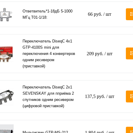
Ответвитель*1-18дБ 5-1000
66 руб.
/ шт
МГц T01-1/18:
Переключатель DiseqC 4х1
GTP-4100S mini для
209 руб.
/ шт
переключения 4 конвертеров
одним ресивером
(приставкой)
Переключатель DiseqC 2х1
SEVENSKAY для пприёма 2
137,5 руб.
/ шт
спутников одним ресивером
(цифровой приставкой)
1 804 руб.
/ шт
Мультисвич GTP-MS-212