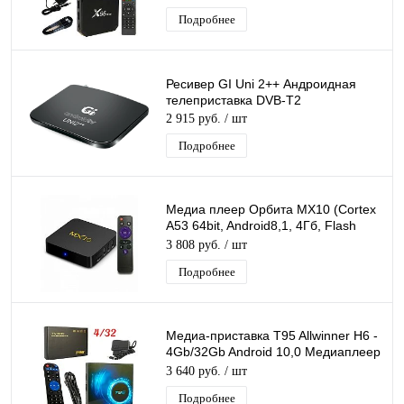
Ghz
Подробнее
Ресивер GI Uni 2++ Андроидная
телеприставка DVB-T2
2 915 руб.
/ шт
Подробнее
Медиа плеер Орбита MX10 (Cortex
A53 64bit, Android8,1, 4Гб, Flash
32ГБ, Wi-Fi)/30
3 808 руб.
/ шт
Подробнее
Медиа-приставка T95 Allwinner H6 -
4Gb/32Gb Android 10,0 Медиаплеер
Smart tv IPTV приставка 4K H.265
3 640 руб.
/ шт
Подробнее