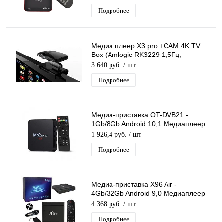
Подробнее
Медиа плеер X3 pro +CAM 4K TV
Box (Amlogic RK3229 1,5Гц,
Android6.0, 2+8ГБ, Wi-Fi+Bt) с
3 640 руб.
/ шт
КАМЕРОЙ HD
Подробнее
Медиа-приставка OT-DVB21 -
1Gb/8Gb Android 10,1 Медиаплеер
Smart tv IPTV OTT приставка 4K HD
1 926,4 руб.
/ шт
H.265
Подробнее
Медиа-приставка X96 Air -
4Gb/32Gb Android 9,0 Медиаплеер
Smart tv IPTV OTT приставка 4K HD
4 368 руб.
/ шт
H.265
Подробнее