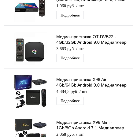
16ГБ, Wi-Fi)//20
1 960 руб.
/ шт
Подробнее
Медиа-приставка OT-DVB22 -
4Gb/32Gb Android 9,0 Медиаплеер
Smart tv IPTV OTT приставка 4K HD
3 663 руб.
/ шт
H.265
Подробнее
Медиа-приставка X96 Air -
4Gb/64Gb Android 9,0 Медиаплеер
Smart tv IPTV OTT приставка 4K HD
4 384,5 руб.
/ шт
H.265
Подробнее
Медиа-приставка X96 Mini -
1Gb/8Gb Android 7.1 Медиаплеер
Smart tv IPTV приставка WiFi 2.4
2 068 руб.
/ шт