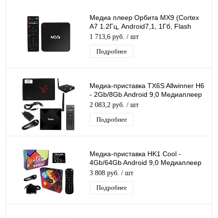
Медиа плеер Орбита MX9 (Cortex
A7 1.2Гц, Android7,1, 1Гб, Flash
8ГБ, Wi-Fi)/40
1 713,6 руб.
/ шт
Подробнее
Медиа-приставка TX6S Allwinner H6
- 2Gb/8Gb Android 9,0 Медиаплеер
Smart tv IPTV OTT приставка 4K
2 083,2 руб.
/ шт
Подробнее
Медиа-приставка HK1 Cool -
4Gb/64Gb Android 9,0 Медиаплеер
Smart tv IPTV OTT приставка 4K HD
3 808 руб.
/ шт
H.265
Подробнее