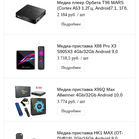
Медиа плеер Орбита T96 MARS
(Cortex A53 1.2Гц, Android7,1, 1Гб,
Flash 8ГБ, Wi-Fi)/40
2 184 руб.
/ шт
Подробнее
Медиа-приставка X88 Pro X3
S905X3 4Gb/32Gb Android 9,0
Медиаплеер Smart tv IPTV
3 718,5 руб.
/ шт
приставка 8K H.265
Подробнее
Медиа-приставка X96Q Max
Allwinner 4Gb/32Gb Android 10,0
Медиаплеер Smart tv IPTV
3 774 руб.
/ шт
приставка 4K H.265
Подробнее
Медиа-приставка HK1 MAX (OT-
DVB18) 2Gb/16Gb Android 9,0