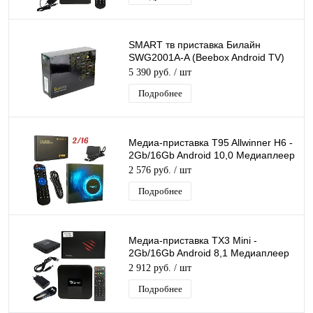
SMART тв приставка Билайн
SWG2001A-A (Beebox Android TV)
IPTV/OTT медиаплеер приёмник
5 390 руб.
/ шт
BeeLine
Подробнее
Медиа-приставка T95 Allwinner H6 -
2Gb/16Gb Android 10,0 Медиаплеер
Smart tv IPTV приставка 4K H.265
2 576 руб.
/ шт
Подробнее
Медиа-приставка TX3 Mini -
2Gb/16Gb Android 8,1 Медиаплеер
Smart tv IPTV OTT приставка 4K HD
2 912 руб.
/ шт
H.265
Подробнее