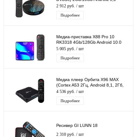
Медиаплеер Smart tv IPTV OTT 4K
2 912 руб.
/ шт
HD H.265
Подробнее
Медиа-приставка X88 Pro 10
RK3318 4Gb/128Gb Android 10.0
Медиаплеер Smart tv IPTV
5 005 руб.
/ шт
приставка 8K H.265
Подробнее
Медиа плеер Орбита X96 MAX
(Cortex A53 2Гц, Android 8,1, 2Гб,
Flash 16ГБ, Wi-Fi)/20 У
4 536 руб.
/ шт
Подробнее
Ресивер GI LUNN 18
2 310 руб.
/ шт