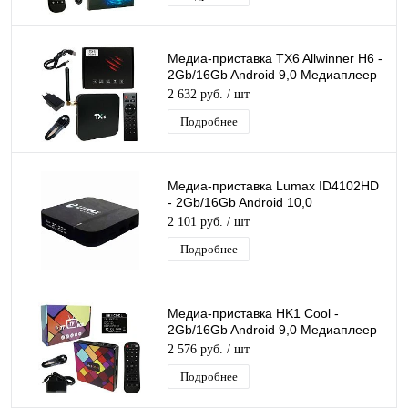
Медиа-приставка TX6 Allwinner H6 -
2Gb/16Gb Android 9,0 Медиаплеер
Smart tv IPTV OTT приставка 4K HD
2 632 руб.
/ шт
Подробнее
Медиа-приставка Lumax ID4102HD
- 2Gb/16Gb Android 10,0
Медиаплеер Smart tv IPTV OTT
2 101 руб.
/ шт
приставка 4K
Подробнее
Медиа-приставка HK1 Cool -
2Gb/16Gb Android 9,0 Медиаплеер
Smart tv IPTV OTT приставка 4K HD
2 576 руб.
/ шт
H.265
Подробнее