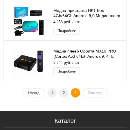
Медиа-приставка HK1 Box -
4Gb/64Gb Android 9,0 Медиаплеер
Smart tv IPTV OTT приставка 4K HD
4 256 руб.
/ шт
H.265
Подробнее
Медиа плеер Орбита MX10 PRO
(Cortex A53 64bit, Android9, 4Гб,
Flash 32ГБ, Wi-Fi)/30
2 744 руб.
/ шт
Подробнее
Назад
1
2
3
Вперед
Каталог