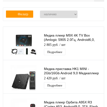
Фильтр
Медиа плеер M9X 4K TV Box
(Amlogic S905 2.0Гц, Android6,0,
2Гб, Flash 8ГБ, Wi-Fi) /20
2 805 руб.
/ шт
Подробнее
Медиа-приставка HK1 MINI -
2Gb/16Gb Android 9,0 Медиаплеер
Smart tv IPTV OTT приставка 4K HD
2 420 руб.
/ шт
H.265
Подробнее
Медиа плеер Орбита A95X R3
(Cortex A53, Android9,0, 2Гб, Flash